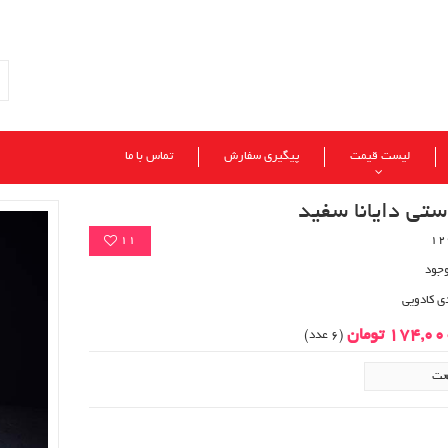
لیست قیمت
پیگیری سفارش
تماس با ما
تی دایانا سفید
11
وجود
ی کادویی
174,0 تومان
(6 عدد)