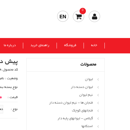
0
EN
خانه
فروشگاه
راهنمای خرید
درباره ما
پیش دس
محصولات
کد محصول 129
وضعیت :
نام
لیوان
لیوان دسته دار
نوع بسته بند
نیم لیوان
00
قیمت :
فنجان ها - نیم لیوان دسته دار
نوع :
فنجانهای کوچک
گیلاس - لیوانهای پایه دار
استکانها