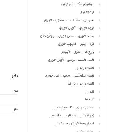
لیوانهای ماگ - دم نوش
اردوخوری
شیرینی - شکلات - بیسکویت خوری
میوه خوری - آجیل خوری
سالاد خوری - سس خوری - روغن دان
کره - پنیر - کمپوت خوری
پارچ ها - بطری - آبلیمو
کاسه ماست- ترشی -آجیل خوری
کاسه دربدار
نظر
کاسه آبگوشت - سوپ - آش خوری
کاسه دربدار بزرگ
نام
گلدان
تابه ها
بستنی خوری - کاسه پایه دار
نظر
زیر لیوانی - سیگاری - جاشمعی
قندان - شکرپاش - نمکدان
بشقاب تخت