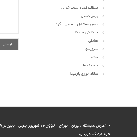
بشقاب گود و سوپ خوری
پیش دستی
دیس مستطیل - بیضی - گرد
جا کاردی - یخدان
نعلبکی
سرویسها
بانکه
نیم یک ها
سالاد خوری پارمیدا
آدرس نمایشگاه : ایران - تهران - خیابان 17 شهر
قلو،نمایشگاه بلورکاوه