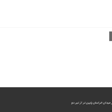
یور جنوبی - پایین تر از میدان خراسان پایین تر از تیر دو