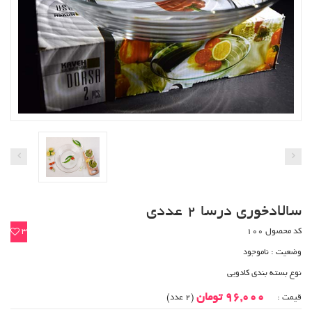
سالادخوری درسا 2 عددی
کد محصول 100
3
وضعیت :
ناموجود
نوع بسته بندی کادویی
96,000 تومان
قیمت :
(2 عدد)