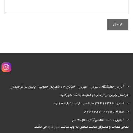
آدرس نمایشگاه : ایران - تهران - خیابان 17 شهریور جنوبی - پایین تر از میدان
خراسان پایین تر از تیر دو قلو،نمایشگاه بلورکاوه
تلفن : 36316363 -021 , 36310360 -021
همراه : 0905-4669681
ایمیل : pars8group@gmail.com
تمامی مطالب و محتوای سایت متعلق به وب سایت
بلور کاوه
می باشد.