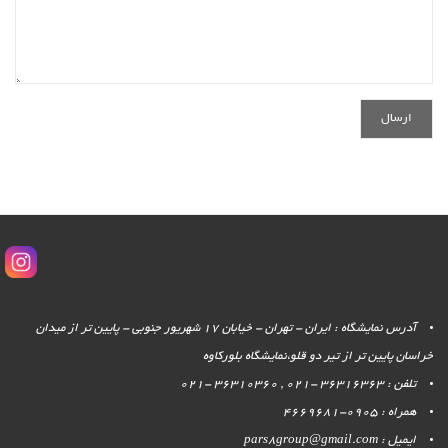
آدرس نمایشگاه : ایران - تهران - خیابان 17 شهریور جنوبی - پایین تر از میدان
خراسان پایین تر از تیر دو قلو،نمایشگاه بلورکاوه
تلفن : 36316363 -021 , 36310360 -021
همراه : 0905-4669681
ایمیل : pars8group@gmail.com