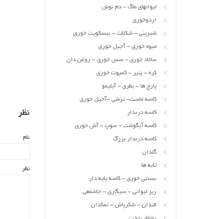
لیوانهای ماگ - دم نوش
اردوخوری
شیرینی - شکلات - بیسکویت خوری
میوه خوری - آجیل خوری
سالاد خوری - سس خوری - روغن دان
کره - پنیر - کمپوت خوری
پارچ ها - بطری - آبلیمو
کاسه ماست- ترشی -آجیل خوری
نظر
کاسه دربدار
کاسه آبگوشت - سوپ - آش خوری
نام
کاسه دربدار بزرگ
گلدان
تابه ها
نظر
بستنی خوری - کاسه پایه دار
زیر لیوانی - سیگاری - جاشمعی
قندان - شکرپاش - نمکدان
بشقاب تخت