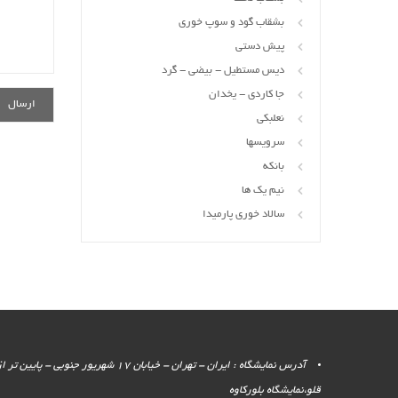
بشقاب گود و سوپ خوری
پیش دستی
دیس مستطیل - بیضی - گرد
جا کاردی - یخدان
نعلبکی
سرویسها
بانکه
نیم یک ها
سالاد خوری پارمیدا
آدرس نمایشگاه : ایران - تهران - خیابان 17 شهر
قلو،نمایشگاه بلورکاوه