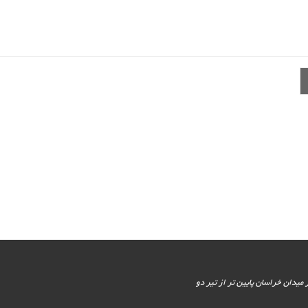
یور جنوبی - پایین تر از میدان خراسان پایین تر از تیر دو