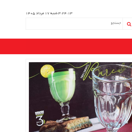
3:24:14
شنبه 17 مرداد 1405