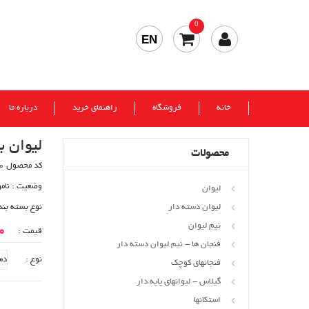
0
EN
خانه
فروشگاه
راهنمای خرید
درباره ما
لیوان بارسا 3 پنج
محصولات
کد محصول 91720
وضعیت :
نام
لیوان
لیوان دسته دار
نوع بسته بند
نیم لیوان
00
قیمت :
فنجان ها - نیم لیوان دسته دار
نوع :
فنجانهای کوچک
گیلاس - لیوانهای پایه دار
استکانها