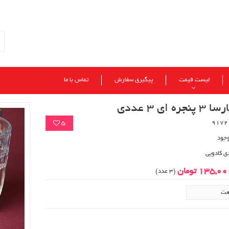
لیست قیمت
پیگیری سفارش
تماس با ما
ره ای 3 عددی
5
وجود
ی کادویی
135,0 تومان
(3 عدد)