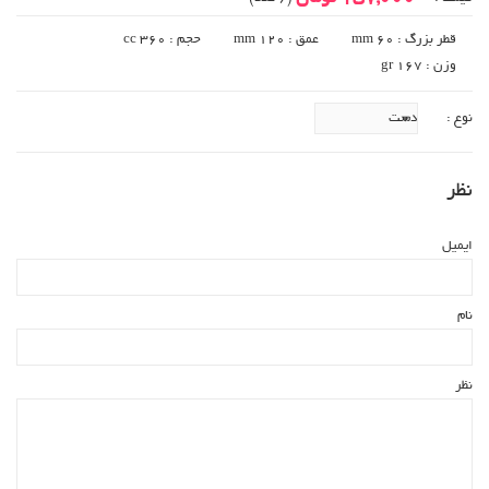
قطر بزرگ : 60 mm
عمق : 120 mm
حجم : 360 cc
وزن : 167 gr
نوع :
نظر
ایمیل
نام
نظر