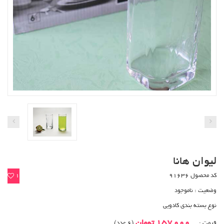
لیوان هانا
کد محصول 91636
1
وضعیت :
ناموجود
نوع بسته بندی کادویی
157,000 تومان
قیمت :
(6 عدد)