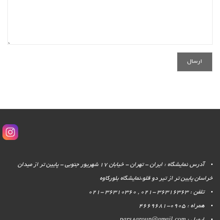
آدرس نمایشگاه : ایران - تهران - خیابان 17 شهریور جنوبی - پایین تر از میدان
خراسان پایین تر از تیر دو قلو،نمایشگاه بلورکاوه
تلفن : 36316363 -021 , 36310360 -021
همراه : 0905-4669681
ایمیل : pars8group@gmail.com