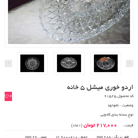
اردو خوری میشل 5 خانه
کد محصول 91525
4
وضعیت :
ناموجود
نوع بسته بندی کادویی
217,000 تومان
قیمت :
(1عدد)
قطر بزرگ : 285 mm
حجم : 10+-900 cc
عمق : 26 mm