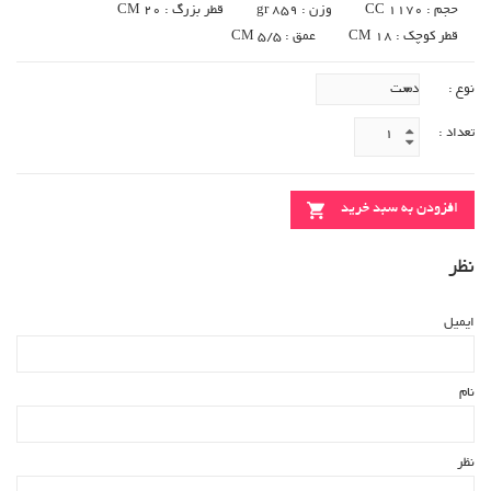
حجم : 1170 CC
وزن : 859 gr
قطر بزرگ : 20 CM
قطر کوچک : 18 CM
عمق : 5/5 CM
نوع :
تعداد :
افزودن به سبد خرید
نظر
ایمیل
نام
نظر