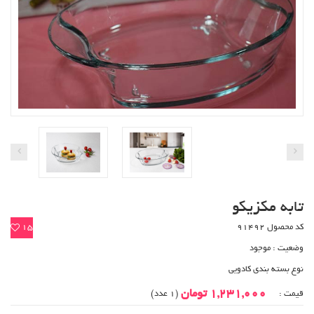
تابه مکزیکو
کد محصول 91492
15
وضعیت :
موجود
نوع بسته بندی کادویی
1,231,000 تومان
قیمت :
(1 عدد)