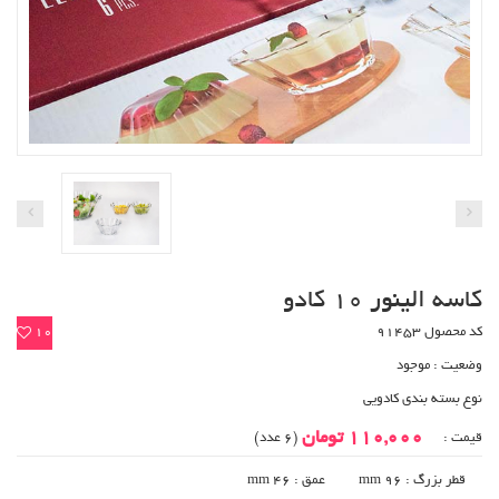
کاسه الینور 10 کادو
کد محصول 91453
10
وضعیت :
موجود
نوع بسته بندی کادویی
110,000 تومان
قیمت :
(6 عدد)
قطر بزرگ : 96 mm
عمق : 46 mm