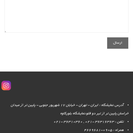
آدرس نمایشگاه : ایران - تهران - خیابان 17 شهریور جنوبی - پایین تر از میدان
خراسان پایین تر از تیر دو قلو،نمایشگاه بلورکاوه
تلفن : 36316363 -021 , 36310360 -021
همراه : 0905-4669681