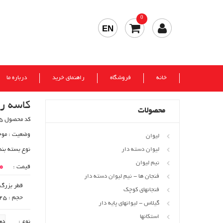
0
EN
خانه
فروشگاه
راهنمای خرید
درباره ما
کاسه ر
محصولات
کد محصول 91445
وضعیت :
موج
لیوان
لیوان دسته دار
نوع بسته بند
نیم لیوان
00
قیمت :
فنجان ها - نیم لیوان دسته دار
قطر بزرگ : 120
فنجانهای کوچک
حجم : 325 cc
گیلاس - لیوانهای پایه دار
استکانها
نوع :