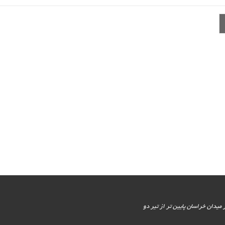
یور جنوبی - پایین تر از میدان خراسان پایین تر از تیر دو