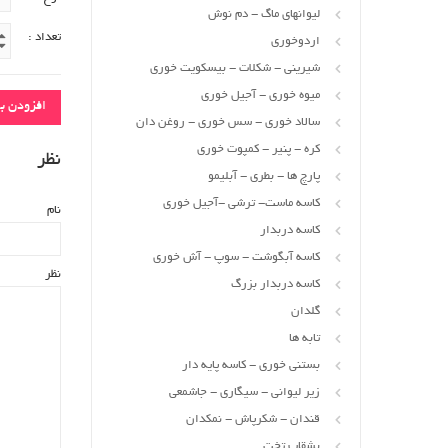
لیوانهای ماگ - دم نوش
تعداد :
اردوخوری
شیرینی - شکلات - بیسکویت خوری
میوه خوری - آجیل خوری
افزودن ب
سالاد خوری - سس خوری - روغن دان
کره - پنیر - کمپوت خوری
نظر
پارچ ها - بطری - آبلیمو
کاسه ماست- ترشی -آجیل خوری
نام
کاسه دربدار
کاسه آبگوشت - سوپ - آش خوری
نظر
کاسه دربدار بزرگ
گلدان
تابه ها
بستنی خوری - کاسه پایه دار
زیر لیوانی - سیگاری - جاشمعی
قندان - شکرپاش - نمکدان
بشقاب تخت