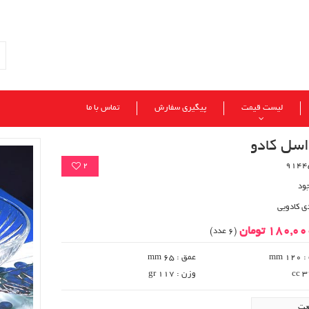
لیست قیمت
پیگیری سفارش
تماس با ما
اسل کادو
2
ود
ی کادویی
180,0 تومان
(6 عدد)
 mm
عمق : 65 mm
وزن : 117 gr