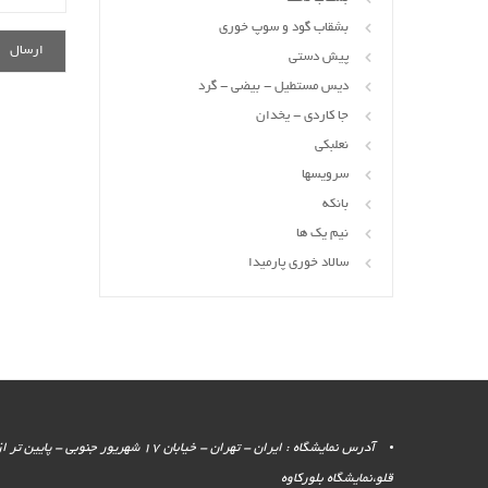
بشقاب گود و سوپ خوری
پیش دستی
دیس مستطیل - بیضی - گرد
جا کاردی - یخدان
نعلبکی
سرویسها
بانکه
نیم یک ها
سالاد خوری پارمیدا
آدرس نمایشگاه : ایران - تهران - خیابان 17 شهر
قلو،نمایشگاه بلورکاوه