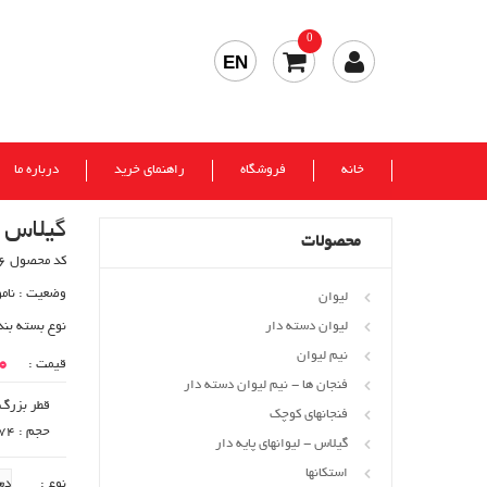
0
EN
خانه
فروشگاه
راهنمای خرید
درباره ما
گیلاس لوکاس
محصولات
کد محصول 90906
وضعیت :
نام
لیوان
لیوان دسته دار
نوع بسته بند
نیم لیوان
00
قیمت :
فنجان ها - نیم لیوان دسته دار
قطر بزرگ : 151
فنجانهای کوچک
حجم : cc 174
گیلاس - لیوانهای پایه دار
استکانها
نوع :