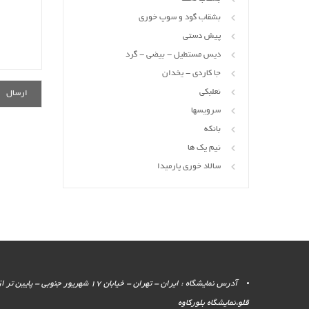
بشقاب گود و سوپ خوری
پیش دستی
دیس مستطیل - بیضی - گرد
جا کاردی - یخدان
نعلبکی
سرویسها
بانکه
نیم یک ها
سالاد خوری پارمیدا
آدرس نمایشگاه : ایران - تهران - خیابان 17 شهر
قلو،نمایشگاه بلورکاوه