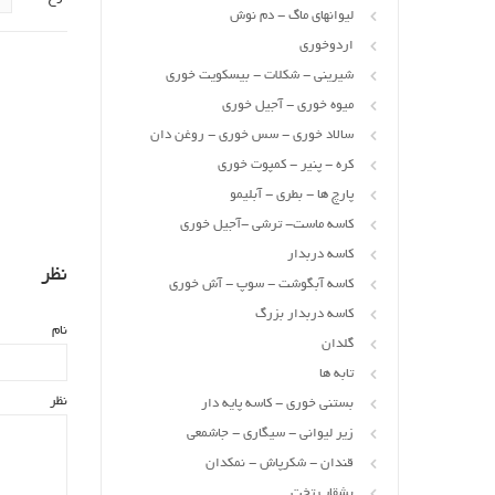
لیوانهای ماگ - دم نوش
اردوخوری
شیرینی - شکلات - بیسکویت خوری
میوه خوری - آجیل خوری
سالاد خوری - سس خوری - روغن دان
کره - پنیر - کمپوت خوری
پارچ ها - بطری - آبلیمو
کاسه ماست- ترشی -آجیل خوری
کاسه دربدار
نظر
کاسه آبگوشت - سوپ - آش خوری
کاسه دربدار بزرگ
نام
گلدان
تابه ها
نظر
بستنی خوری - کاسه پایه دار
زیر لیوانی - سیگاری - جاشمعی
قندان - شکرپاش - نمکدان
بشقاب تخت