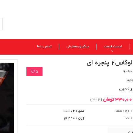
لیست قیمت
پیگیری سفارش
تماس با ما
2 پنجره ای
5
وجود
ی کادویی
330,0 تومان
(3 عدد)
mm 
عمق : mm 72
وزن : gr 240