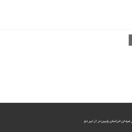
یور جنوبی - پایین تر از میدان خراسان پایین تر از تیر دو