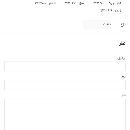
قطر بزرگ : 70 mm
عمق : mm 97
حجم : cc 300
وزن : gr 229
نوع :
نظر
ایمیل
نام
نظر