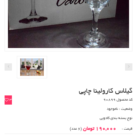
گیلاس کارولینا چاپی
کد محصول 90899
3
وضعیت :
ناموجود
نوع بسته بندی کادویی
190,000 تومان
قیمت :
(6 عدد)