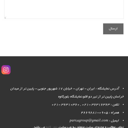
آدرس نمایشگاه : ایران - تهران - خیابان 17 شهریور جنوبی - پایین تر از میدان
خراسان پایین تر از تیر دو قلو،نمایشگاه بلورکاوه
تلفن : 36316363 -021 , 36310360 -021
همراه : 0905-4669681
ایمیل : pars8group@gmail.com
تمامی مطالب و محتوای سایت متعلق به وب سایت
بلور کاوه
می باشد.