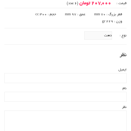
207,000 تومان
قیمت :
(6 عدد)
قطر بزرگ : 70 mm
عمق : mm 97
حجم : cc 300
وزن : gr 229
نوع :
نظر
ایمیل
نام
نظر