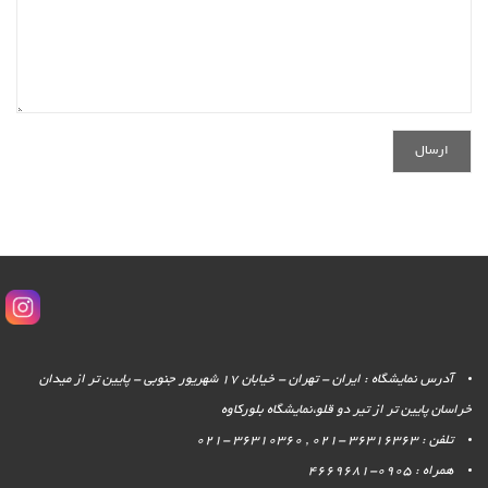
آدرس نمایشگاه : ایران - تهران - خیابان 17 شهریور جنوبی - پایین تر از میدان
خراسان پایین تر از تیر دو قلو،نمایشگاه بلورکاوه
تلفن : 36316363 -021 , 36310360 -021
همراه : 0905-4669681