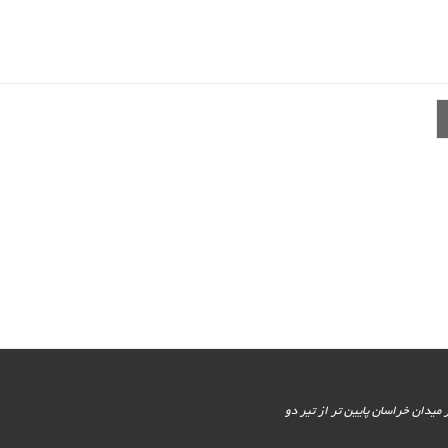
یور جنوبی - پایین تر از میدان خراسان پایین تر از تیر دو