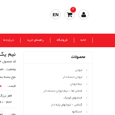
0
EN
خانه
فروشگاه
راهنمای خرید
درباره ما
نیم یک 
محصولات
کد محصول 764
وضعیت :
نام
لیوان
لیوان دسته دار
نوع بسته بند
نیم لیوان
00
قیمت :
فنجان ها - نیم لیوان دسته دار
قطر بزرگ : 51
فنجانهای کوچک
حجم : 60 cc
گیلاس - لیوانهای پایه دار
استکانها
نوع :