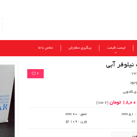
لیست قیمت
پیگیری سفارش
تماس با ما
نیلوفر آبی
2
وجود
ی کادویی
18,0 تومان
(6 عدد)
 mm
عمق : 90 mm
وزن : gr 109