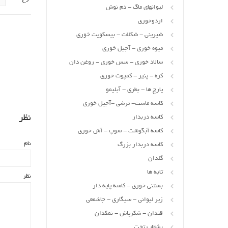
لیوانهای ماگ - دم نوش
اردوخوری
شیرینی - شکلات - بیسکویت خوری
میوه خوری - آجیل خوری
سالاد خوری - سس خوری - روغن دان
کره - پنیر - کمپوت خوری
پارچ ها - بطری - آبلیمو
کاسه ماست- ترشی -آجیل خوری
نظر
کاسه دربدار
کاسه آبگوشت - سوپ - آش خوری
نام
کاسه دربدار بزرگ
گلدان
تابه ها
نظر
بستنی خوری - کاسه پایه دار
زیر لیوانی - سیگاری - جاشمعی
قندان - شکرپاش - نمکدان
بشقاب تخت