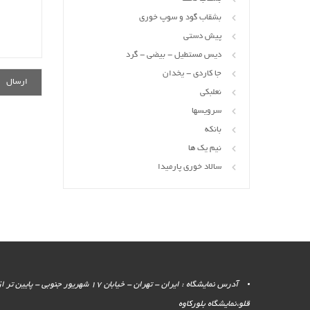
بشقاب گود و سوپ خوری
پیش دستی
دیس مستطیل - بیضی - گرد
جا کاردی - یخدان
نعلبکی
سرویسها
بانکه
نیم یک ها
سالاد خوری پارمیدا
آدرس نمایشگاه : ایران - تهران - خیابان 17 شهر
قلو،نمایشگاه بلورکاوه