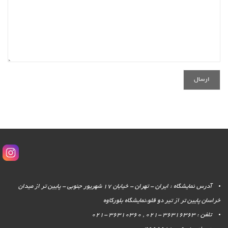
آدرس نمایشگاه : ایران - تهران - خیابان 17 شهریور جنوبی - پایین تر از میدان
خراسان پایین تر از تیر دو قلو،نمایشگاه بلورکاوه
تلفن : 36316363 -021 , 36310360 -021