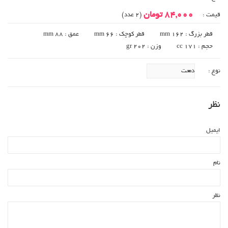
84,000 تومان
قیمت :
(2 عدد)
قطر بزرگ : 162 mm
قطر کوچک : 66 mm
عمق : 88 mm
حجم : cc 171
وزن : 202 gr
نوع :
نظر
ایمیل
نام
نظر