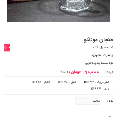
فنجان موناکو
کد محصول 731
9
وضعیت :
ناموجود
نوع بسته بندی کادویی
190,000 تومان
قیمت :
(6 عدد)
قطر بزرگ : 72 mm
عمق : 75 mm
حجم : 154 cc
وزن : 224 gr
نوع :