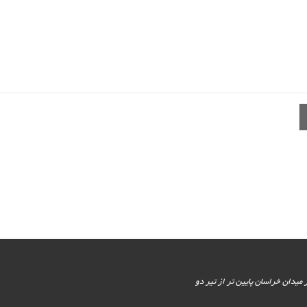
یور جنوبی - پایین تر از میدان خراسان پایین تر از تیر دو