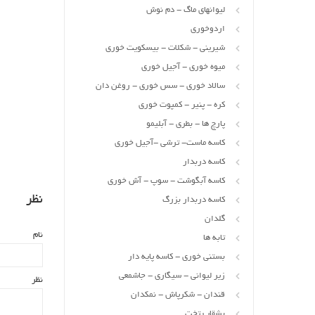
لیوانهای ماگ - دم نوش
اردوخوری
شیرینی - شکلات - بیسکویت خوری
میوه خوری - آجیل خوری
سالاد خوری - سس خوری - روغن دان
کره - پنیر - کمپوت خوری
پارچ ها - بطری - آبلیمو
کاسه ماست- ترشی -آجیل خوری
کاسه دربدار
کاسه آبگوشت - سوپ - آش خوری
نظر
کاسه دربدار بزرگ
گلدان
نام
تابه ها
بستنی خوری - کاسه پایه دار
زیر لیوانی - سیگاری - جاشمعی
نظر
قندان - شکرپاش - نمکدان
بشقاب تخت