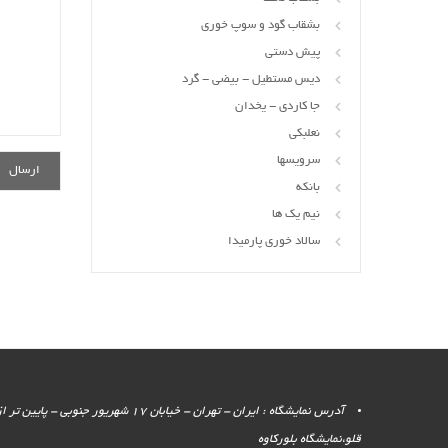
بشقاب گود و سوپ خوری
پیش دستی
دیس مستطیل - بیضی - گرد
جا کاردی - یخدان
نعلبکی
سرویسها
بانکه
نیم یک ها
سالاد خوری پارمیدا
آدرس نمایشگاه : ایران - تهران - خیابان 17 شهر
قلو،نمایشگاه بلورکاوه