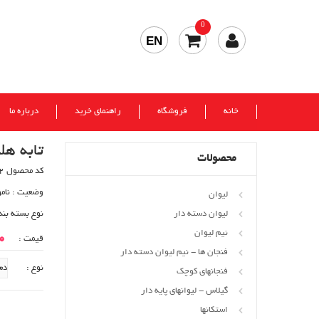
0
EN
خانه
فروشگاه
راهنمای خرید
درباره ما
تابه هل
محصولات
کد محصول 72
وضعیت :
نام
لیوان
لیوان دسته دار
نوع بسته بند
نیم لیوان
00
قیمت :
فنجان ها - نیم لیوان دسته دار
نوع :
فنجانهای کوچک
گیلاس - لیوانهای پایه دار
استکانها