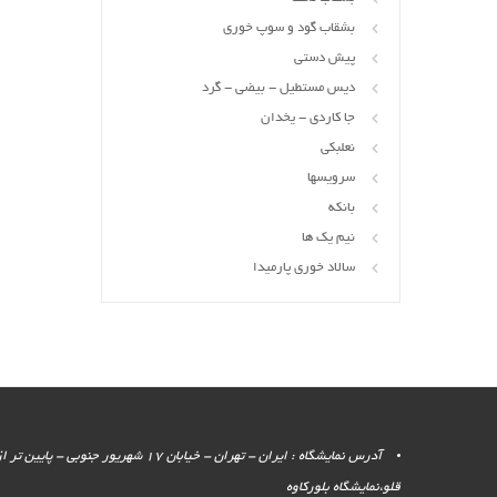
بشقاب گود و سوپ خوری
پیش دستی
دیس مستطیل - بیضی - گرد
جا کاردی - یخدان
نعلبکی
سرویسها
بانکه
نیم یک ها
سالاد خوری پارمیدا
آدرس نمایشگاه : ایران - تهران - خیابان 17 شهر
قلو،نمایشگاه بلورکاوه