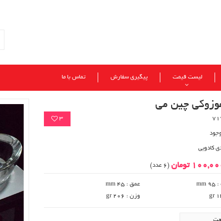
لیست قیمت
پیگیری سفارش
تماس با ما
وزوکی چین می
3
وجود
ی کادویی
100,0 تومان
(6 عدد)
 mm
عمق : 45 mm
وزن : 206 gr