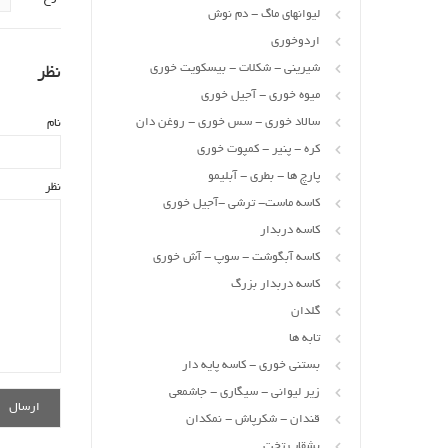
لیوانهای ماگ - دم نوش
اردوخوری
شیرینی - شکلات - بیسکویت خوری
نظر
میوه خوری - آجیل خوری
سالاد خوری - سس خوری - روغن دان
نام
کره - پنیر - کمپوت خوری
پارچ ها - بطری - آبلیمو
نظر
کاسه ماست- ترشی -آجیل خوری
کاسه دربدار
کاسه آبگوشت - سوپ - آش خوری
کاسه دربدار بزرگ
گلدان
تابه ها
بستنی خوری - کاسه پایه دار
زیر لیوانی - سیگاری - جاشمعی
قندان - شکرپاش - نمکدان
بشقاب تخت