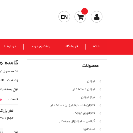
0
EN
خانه
فروشگاه
راهنمای خرید
درباره ما
کاسه ه
محصولات
کد محصول 717
وضعیت :
نام
لیوان
لیوان دسته دار
نوع بسته بند
نیم لیوان
00
قیمت :
فنجان ها - نیم لیوان دسته دار
قطر بزرگ : 95
فنجانهای کوچک
حجم : 130 gr
گیلاس - لیوانهای پایه دار
استکانها
نوع :