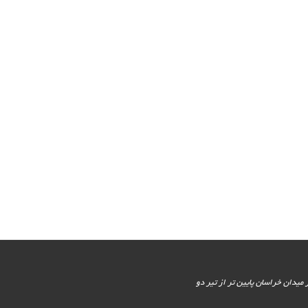
یور جنوبی - پایین تر از میدان خراسان پایین تر از تیر دو