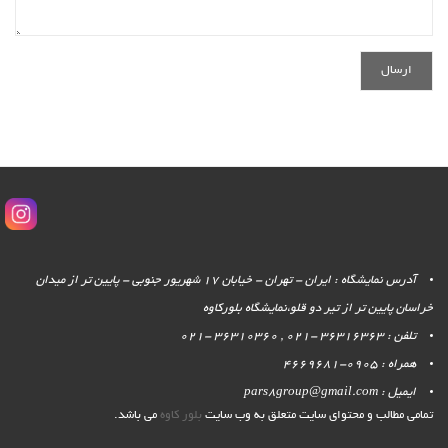
آدرس نمایشگاه : ایران - تهران - خیابان 17 شهریور جنوبی - پایین تر از میدان
خراسان پایین تر از تیر دو قلو،نمایشگاه بلورکاوه
تلفن : 36316363 -021 , 36310360 -021
همراه : 0905-4669681
ایمیل : pars8group@gmail.com
تمامی مطالب و محتوای سایت متعلق به وب سایت
بلور کاوه
می باشد.