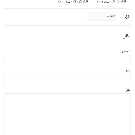
قطر بزرگ : 285 cc
قطر کوچک : 195 cc
نوع :
نظر
ایمیل
نام
نظر