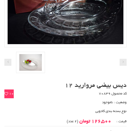
دیس بیضی مروارید 12
کد محصول 70839
10
وضعیت :
ناموجود
نوع بسته بندی کادویی
126,500 تومان
قیمت :
(2 عدد)