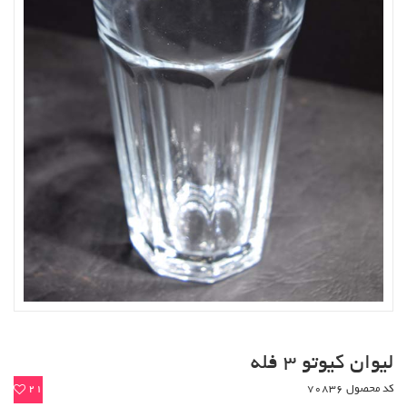
لیوان کیوتو 3 فله
کد محصول 70836
21