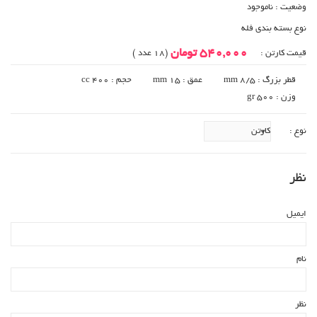
وضعیت :
ناموجود
نوع بسته بندی فله
540,000 تومان
قیمت کارتن :
(18 عدد )
قطر بزرگ : 8/5 mm
عمق : 15 mm
حجم : 400 cc
وزن : gr 500
نوع :
نظر
ایمیل
نام
نظر