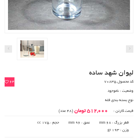
لیوان شهد ساده
کد محصول 70835
64
وضعیت :
ناموجود
نوع بسته بندی فله
512,000 تومان
قیمت کارتن :
(48 عدد)
قطر بزرگ : 68 mm
عمق : 96 mm
حجم : 175 cc
وزن : 193 gr