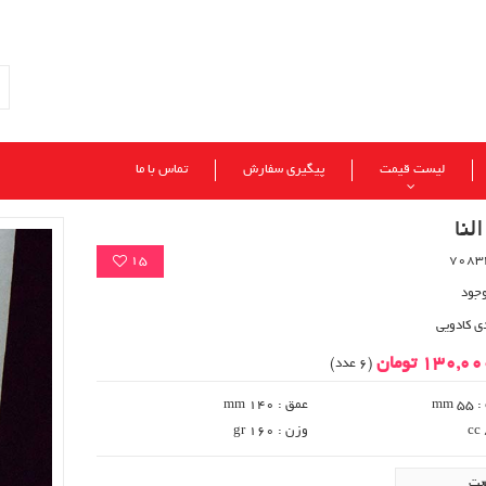
لیست قیمت
پیگیری سفارش
تماس با ما
لنا
15
وجود
ی کادویی
130,0 تومان
(6 عدد)
 mm
عمق : 140 mm
وزن : gr 160