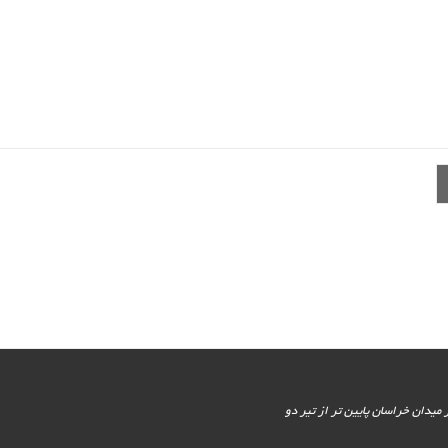
یور جنوبی - پایین تر از میدان خراسان پایین تر از تیر دو