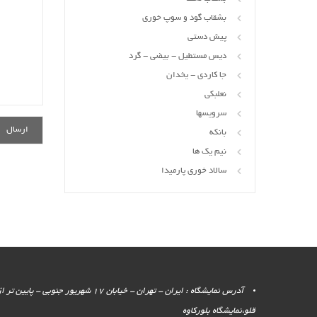
بشقاب گود و سوپ خوری
پیش دستی
دیس مستطیل - بیضی - گرد
جا کاردی - یخدان
نعلبکی
سرویسها
بانکه
نیم یک ها
سالاد خوری پارمیدا
آدرس نمایشگاه : ایران - تهران - خیابان 17 شهر
قلو،نمایشگاه بلورکاوه