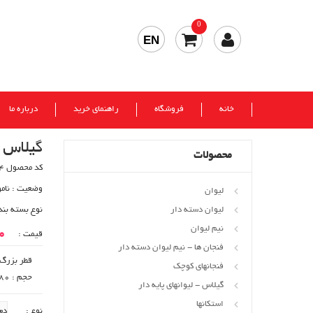
0
EN
خانه
فروشگاه
راهنمای خرید
درباره ما
گیلاس ا
محصولات
کد محصول 70834
وضعیت :
نام
لیوان
لیوان دسته دار
نوع بسته بند
نیم لیوان
00
قیمت :
فنجان ها - نیم لیوان دسته دار
قطر بزرگ : 55
فنجانهای کوچک
حجم : 80 cc
گیلاس - لیوانهای پایه دار
استکانها
نوع :