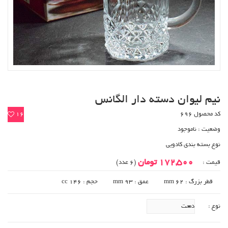
نیم لیوان دسته دار الگانس
کد محصول 696
16
وضعیت :
ناموجود
نوع بسته بندی کادویی
172,500 تومان
قیمت :
(6 عدد)
قطر بزرگ : 62 mm
عمق : 93 mm
حجم : 146 cc
نوع :