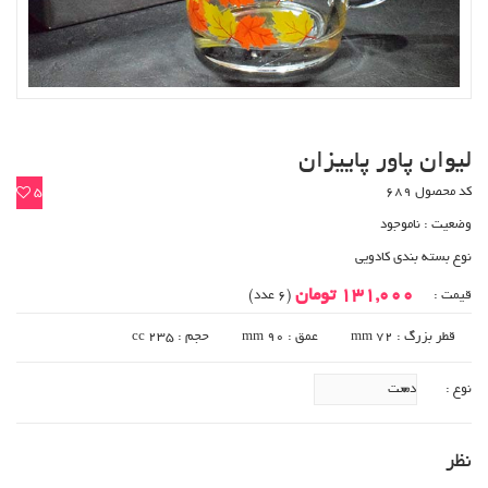
لیوان پاور پاییزان
کد محصول 689
5
وضعیت :
ناموجود
نوع بسته بندی کادویی
131,000 تومان
قیمت :
(6 عدد)
قطر بزرگ : 72 mm
عمق : 90 mm
حجم : 235 cc
نوع :
نظر