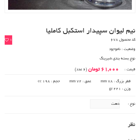
نیم لیوان سپیدار استکبل کاملیا
کد محصول 678
1
وضعیت :
ناموجود
نوع بسته بندی شیرینگ
61,000 تومان
قیمت :
(6 عدد)
قطر بزرگ : 78 mm
عمق : 72 mm
حجم : 198 cc
وزن : 221 gr
نوع :
نظر