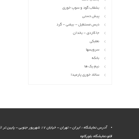
بشقاب گود و سوپ خوری
پیش دستی
دیس مستطیل - بیضی - گرد
جا کاردی - یخدان
نعلبکی
سرویسها
بانکه
نیم یک ها
سالاد خوری پارمیدا
آدرس نمایشگاه : ایران - تهران - خیابان 17 شهر
قلو،نمایشگاه بلورکاوه