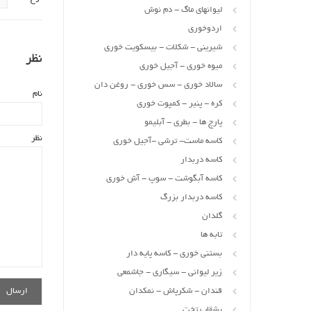
لیوانهای ماگ - دم نوش
اردوخوری
شیرینی - شکلات - بیسکویت خوری
نظر
میوه خوری - آجیل خوری
سالاد خوری - سس خوری - روغن دان
نام
کره - پنیر - کمپوت خوری
پارچ ها - بطری - آبلیمو
نظر
کاسه ماست- ترشی -آجیل خوری
کاسه دربدار
کاسه آبگوشت - سوپ - آش خوری
کاسه دربدار بزرگ
گلدان
تابه ها
بستنی خوری - کاسه پایه دار
زیر لیوانی - سیگاری - جاشمعی
قندان - شکرپاش - نمکدان
بشقاب تخت