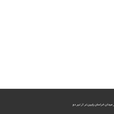
یور جنوبی - پایین تر از میدان خراسان پایین تر از تیر دو