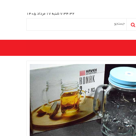
7:34:33
شنبه 17 مرداد 1405