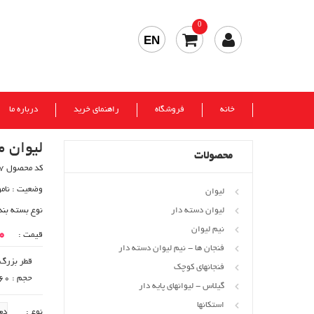
0
EN
خانه
فروشگاه
راهنمای خرید
درباره ما
لیوان م
محصولات
کد محصول 657
وضعیت :
نام
لیوان
لیوان دسته دار
نوع بسته بند
نیم لیوان
00
قیمت :
فنجان ها - نیم لیوان دسته دار
قطر بزرگ : 66
فنجانهای کوچک
حجم : 460 cc
گیلاس - لیوانهای پایه دار
استکانها
نوع :