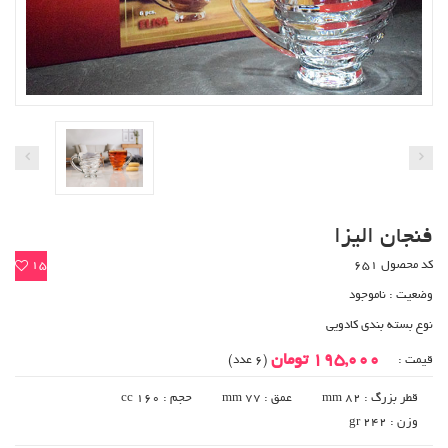
فنجان الیزا
کد محصول 651
15
وضعیت :
ناموجود
نوع بسته بندی کادویی
195,000 تومان
قیمت :
(6 عدد)
قطر بزرگ : 82 mm
عمق : 77 mm
حجم : 160 cc
وزن : gr 242