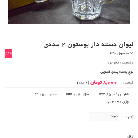
لیوان دسته دار بوستون 2 عددی
کد محصول 630
4
وضعیت :
ناموجود
نوع بسته بندی کادویی
8,000 تومان
قیمت :
(2 عدد)
قطر بزرگ : 85 mm
عمق : 106 mm
حجم : 250 cc
وزن : 295 gr
نوع :
نظر