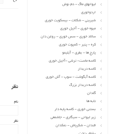
لیوانهای ماگ - دم نوش
اردوخوری
شیرینی - شکلات - بیسکویت خوری
میوه خوری - آجیل خوری
سالاد خوری - سس خوری - روغن دان
کره - پنیر - کمپوت خوری
پارچ ها - بطری - آبلیمو
کاسه ماست- ترشی -آجیل خوری
کاسه دربدار
کاسه آبگوشت - سوپ - آش خوری
کاسه دربدار بزرگ
نظر
گلدان
تابه ها
نام
بستنی خوری - کاسه پایه دار
زیر لیوانی - سیگاری - جاشمعی
نظر
قندان - شکرپاش - نمکدان
بشقاب تخت