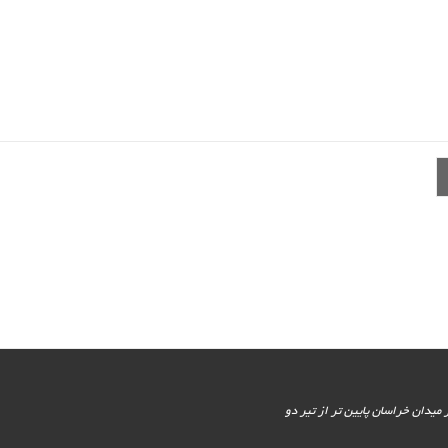
یور جنوبی - پایین تر از میدان خراسان پایین تر از تیر دو