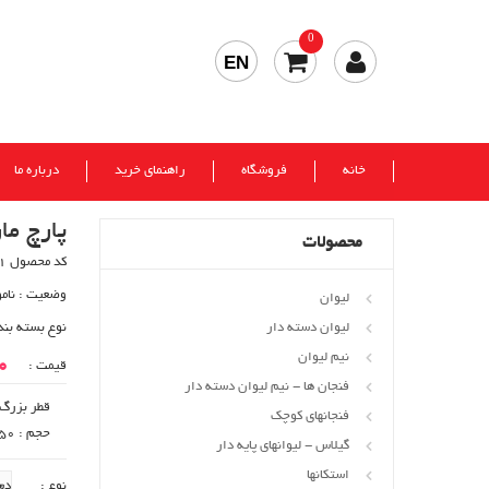
0
EN
خانه
فروشگاه
راهنمای خرید
درباره ما
پارچ ما
محصولات
کد محصول 60831
وضعیت :
نام
لیوان
لیوان دسته دار
نوع بسته بند
نیم لیوان
00
قیمت :
فنجان ها - نیم لیوان دسته دار
قطر بزرگ : 10
فنجانهای کوچک
حجم : 1650 cc
گیلاس - لیوانهای پایه دار
استکانها
نوع :