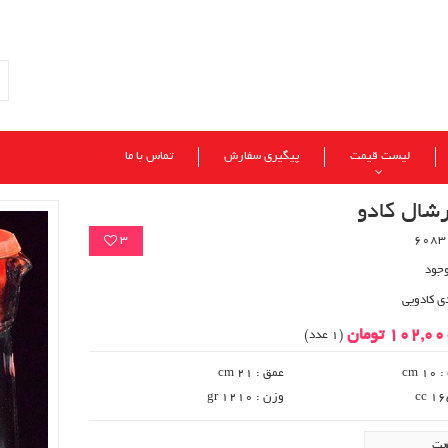
لیست قیمت
پیگیری سفارش
تماس با ما
رشال کادو
3
وجود
ی کادویی
102,0 تومان
(1 عدد)
 cm
عمق : 21 cm
وزن : 1210 gr