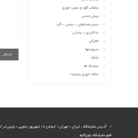
بشقاب گود و سوپ خوری
پیش دستی
دیس مستطیل - بیضی - گرد
جا کاردی - یخدان
نعلبکی
سرویسها
بانکه
نیم یک ها
سالاد خوری پارمیدا
آدرس نمایشگاه : ایران - تهران - خیابان 17 شهر
قلو،نمایشگاه بلورکاوه