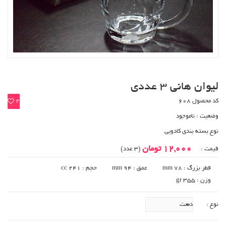
لیوان هانی 3 عددی
کد محصول 608
2
وضعیت :
ناموجود
نوع بسته بندی کادویی
12,000 تومان
قیمت :
(3 عدد)
قطر بزرگ : 78 mm
عمق : 94 mm
حجم : 241 cc
وزن : gr 355
نوع :