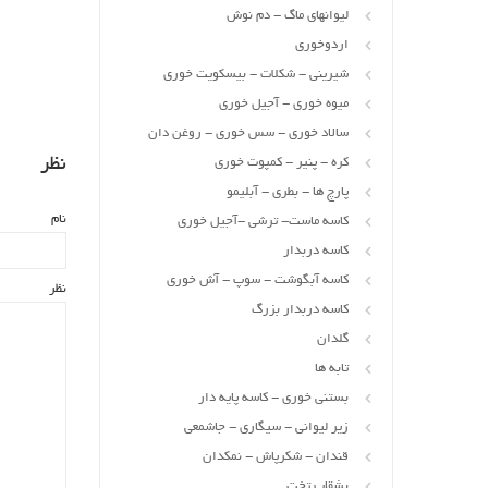
لیوانهای ماگ - دم نوش
اردوخوری
شیرینی - شکلات - بیسکویت خوری
میوه خوری - آجیل خوری
سالاد خوری - سس خوری - روغن دان
نظر
کره - پنیر - کمپوت خوری
پارچ ها - بطری - آبلیمو
نام
کاسه ماست- ترشی -آجیل خوری
کاسه دربدار
کاسه آبگوشت - سوپ - آش خوری
نظر
کاسه دربدار بزرگ
گلدان
تابه ها
بستنی خوری - کاسه پایه دار
زیر لیوانی - سیگاری - جاشمعی
قندان - شکرپاش - نمکدان
بشقاب تخت