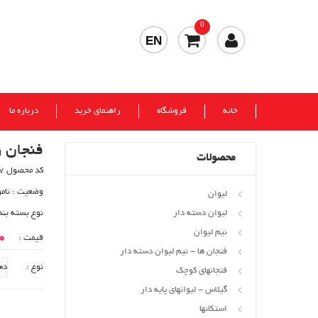
0
EN
خانه
فروشگاه
راهنمای خرید
درباره ما
فنجان و
محصولات
کد محصول 587
وضعیت :
نام
لیوان
لیوان دسته دار
نوع بسته بند
نیم لیوان
00
قیمت :
فنجان ها - نیم لیوان دسته دار
نوع :
فنجانهای کوچک
گیلاس - لیوانهای پایه دار
استکانها