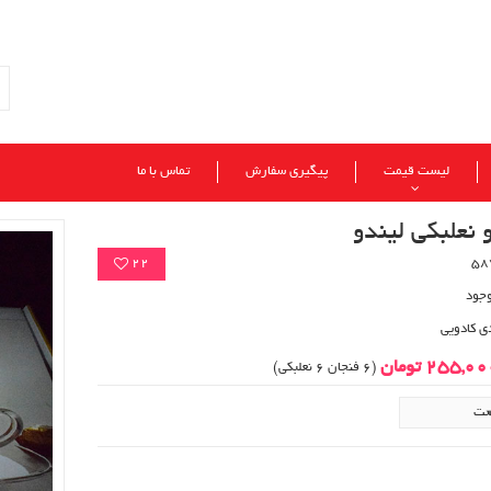
لیست قیمت
پیگیری سفارش
تماس با ما
 نعلبکی لیندو
22
وجود
ی کادویی
255,0 تومان
(6 فنجان 6 نعلبکی)