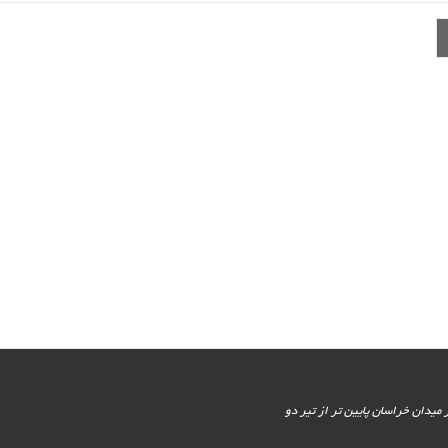
یور جنوبی - پایین تر از میدان خراسان پایین تر از تیر دو