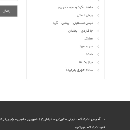
بشقاب گود و سوپ خوری
پیش دستی
دیس مستطیل - بیضی - گرد
جا کاردی - یخدان
نعلبکی
سرویسها
بانکه
نیم یک ها
سالاد خوری پارمیدا
آدرس نمایشگاه : ایران - تهران - خیابان 17 شهر
قلو،نمایشگاه بلورکاوه