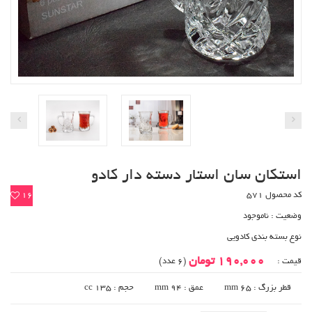
استکان سان استار دسته دار کادو
کد محصول 571
16
وضعیت :
ناموجود
نوع بسته بندی کادویی
190,000 تومان
قیمت :
(6 عدد)
قطر بزرگ : 65 mm
عمق : 94 mm
حجم : 135 cc