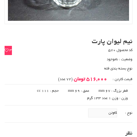
نیم لیوان پارت
کد محصول 570
3
وضعیت :
ناموجود
نوع بسته بندی فله
516,000 تومان
قیمت کارتن :
(72 عدد)
قطر بزرگ : mm 67
عمق : mm 69
حجم : cc 111
وزن : وزن 1 عدد 133 گرم
نوع :
نظر