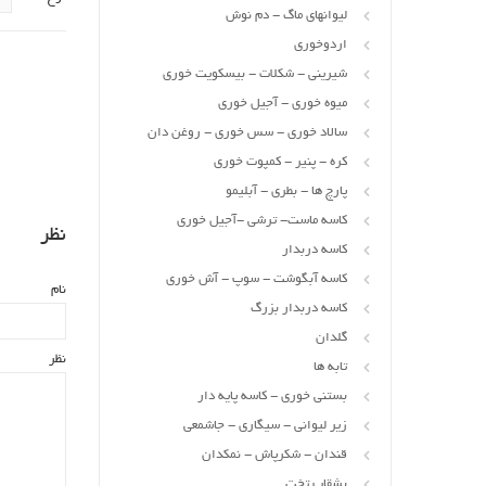
لیوانهای ماگ - دم نوش
اردوخوری
شیرینی - شکلات - بیسکویت خوری
میوه خوری - آجیل خوری
سالاد خوری - سس خوری - روغن دان
کره - پنیر - کمپوت خوری
پارچ ها - بطری - آبلیمو
کاسه ماست- ترشی -آجیل خوری
نظر
کاسه دربدار
کاسه آبگوشت - سوپ - آش خوری
نام
کاسه دربدار بزرگ
گلدان
نظر
تابه ها
بستنی خوری - کاسه پایه دار
زیر لیوانی - سیگاری - جاشمعی
قندان - شکرپاش - نمکدان
بشقاب تخت