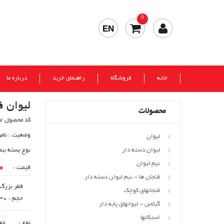
0
EN
خانه
فروشگاه
راهنمای خرید
درباره ما
لیوان 
محصولات
کد محصول 57
وضعیت :
نام
لیوان
لیوان دسته دار
نوع بسته بند
نیم لیوان
00
قیمت :
فنجان ها - نیم لیوان دسته دار
قطر بزرگ : 84
فنجانهای کوچک
حجم : 230 cc
گیلاس - لیوانهای پایه دار
استکانها
نوع :