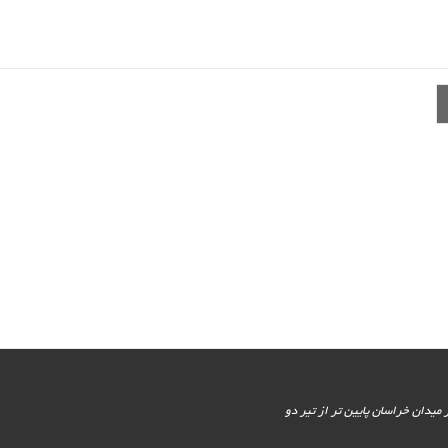
یور جنوبی - پایین تر از میدان خراسان پایین تر از تیر دو