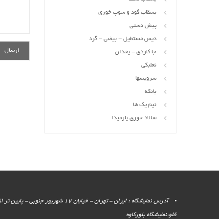
بشقاب گود و سوپ خوری
پیش دستی
دیس مستطیل - بیضی - گرد
جا کاردی - یخدان
نعلبکی
سرویسها
بانکه
نیم یک ها
سالاد خوری پارمیدا
آدرس نمایشگاه : ایران - تهران - خیابان 17 شهر
قلو،نمایشگاه بلورکاوه