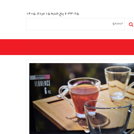
6:33:26
پنج شنبه 15 مرداد 1405