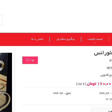
لیست قیمت
پیگیری سفارش
تماس با ما
فلورانس
15
وجود
ی کادویی
160,0 تومان
(6 عدد)
 mm
عمق : 94 mm