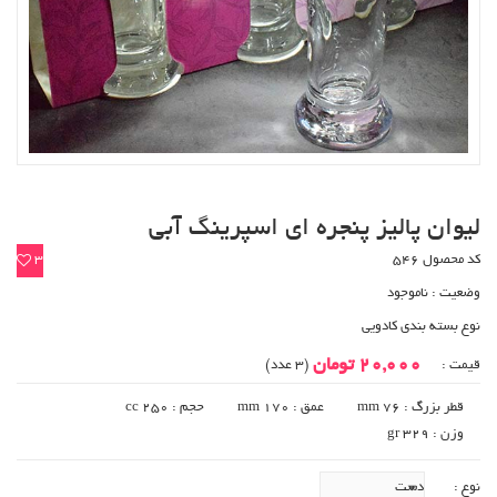
لیوان پالیز پنجره ای اسپرینگ آبی
کد محصول 546
3
وضعیت :
ناموجود
نوع بسته بندی کادویی
20,000 تومان
قیمت :
(3 عدد)
قطر بزرگ : 76 mm
عمق : 170 mm
حجم : 250 cc
وزن : 329 gr
نوع :