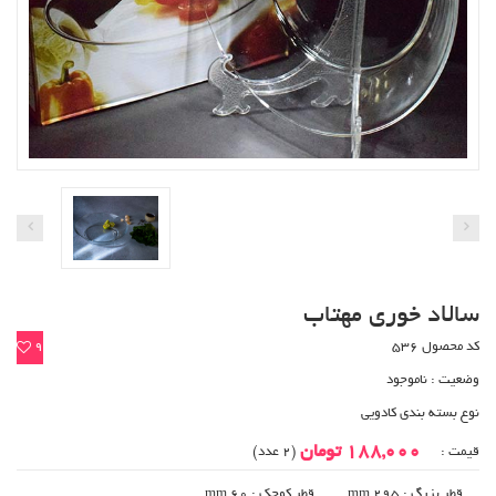
سالاد خوری مهتاب
کد محصول 536
9
وضعیت :
ناموجود
نوع بسته بندی کادویی
188,000 تومان
قیمت :
(2 عدد)
قطر بزرگ : 295 mm
قطر کوچک : 60 mm