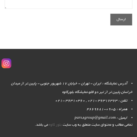
آدرس نمایشگاه : ایران - تهران - خیابان 17 شهریور جنوبی - پایین تر از میدان
خراسان پایین تر از تیر دو قلو،نمایشگاه بلورکاوه
تلفن : 36316363 -021 , 36310360 -021
همراه : 0905-4669681
ایمیل : pars8group@gmail.com
تمامی مطالب و محتوای سایت متعلق به وب سایت
بلور کاوه
می باشد.