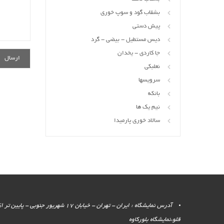
بشقاب گود و سوپ خوری
پیش دستی
دیس مستطیل - بیضی - گرد
جا کاردی - یخدان
نعلبکی
سرویسها
بانکه
نیم یک ها
سالاد خوری پارمیدا
آدرس نمایشگاه : ایران - تهران - خیابان 17 شهر
قلو،نمایشگاه بلورکاوه