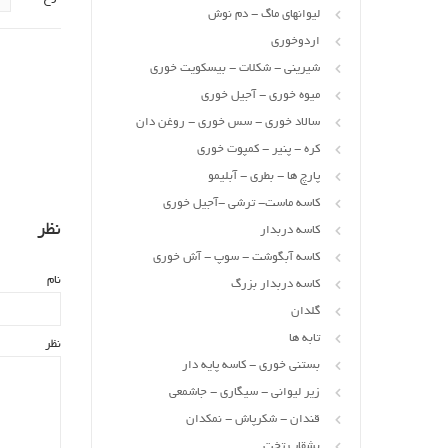
لیوانهای ماگ - دم نوش
اردوخوری
شیرینی - شکلات - بیسکویت خوری
میوه خوری - آجیل خوری
سالاد خوری - سس خوری - روغن دان
کره - پنیر - کمپوت خوری
پارچ ها - بطری - آبلیمو
کاسه ماست- ترشی -آجیل خوری
نظر
کاسه دربدار
کاسه آبگوشت - سوپ - آش خوری
نام
کاسه دربدار بزرگ
گلدان
تابه ها
نظر
بستنی خوری - کاسه پایه دار
زیر لیوانی - سیگاری - جاشمعی
قندان - شکرپاش - نمکدان
بشقاب تخت