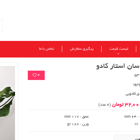
لیست قیمت
پیگیری سفارش
تماس با ما
ان استار کادو
4
وجود
ی کادویی
32,0 تومان
(6 عدد)
 mm
عمق : 117 mm
وزن : 187 gr