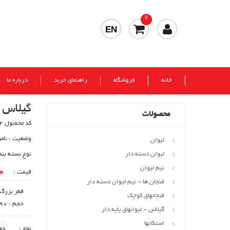
0
EN
خانه
فروشگاه
راهنمای خرید
درباره ما
گیلاس س
محصولات
کد محصول 532
وضعیت :
نام
لیوان
لیوان دسته دار
نوع بسته بند
نیم لیوان
00
قیمت :
فنجان ها - نیم لیوان دسته دار
قطر بزرگ : 64
فنجانهای کوچک
حجم : 90 cc
گیلاس - لیوانهای پایه دار
استکانها
نوع :