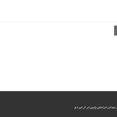
یور جنوبی - پایین تر از میدان خراسان پایین تر از تیر دو