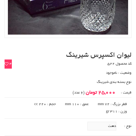
لیوان اکسپرس شیرینگ
کد محصول 522
4
وضعیت :
ناموجود
نوع بسته بندی شیرینگ
25,000 تومان
قیمت :
(6 عدد)
قطر بزرگ : 72 mm
عمق : 110 mm
حجم : 220 cc
وزن : 311 gr
نوع :