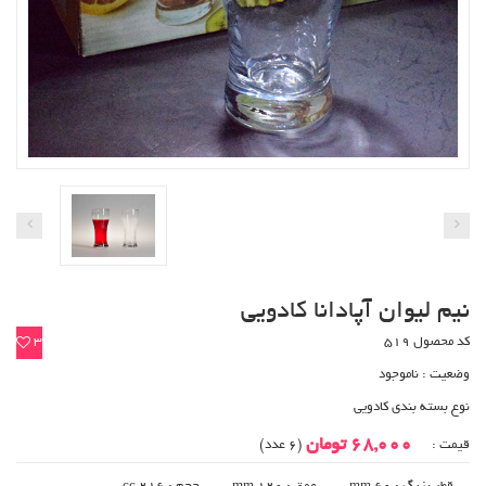
نیم لیوان آپادانا کادویی
کد محصول 519
3
وضعیت :
ناموجود
نوع بسته بندی کادویی
68,000 تومان
قیمت :
(6 عدد)