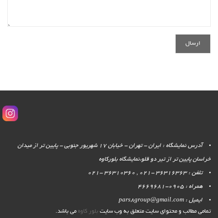
آدرس نمایشگاه : ایران - تهران - خیابان 17 شهریور جنوبی - پایین تر از میدان
خراسان پایین تر از تیر دو قلو،نمایشگاه بلورکاوه
تلفن : 36316363 -021 , 36310360 -021
همراه : 0905-4669681
ایمیل : pars8group@gmail.com
تمامی مطالب و محتوای سایت متعلق به وب سایت
بلور کاوه
می باشد.