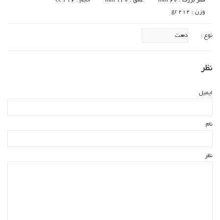
قطر بزرگ : 60 mm
عمق : 120 mm
حجم : 216 cc
وزن : 212 gr
نوع :
نظر
ایمیل
نام
نظر