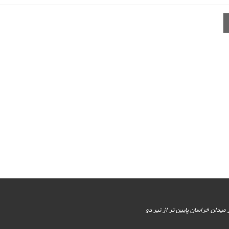
یور جنوبی - پایین تر از میدان خراسان پایین تر از تیر دو