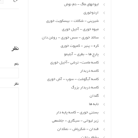
لیوانهای ماگ - دم نوش
اردوخوری
شیرینی - شکلات - بیسکویت خوری
میوه خوری - آجیل خوری
سالاد خوری - سس خوری - روغن دان
کره - پنیر - کمپوت خوری
نظر
پارچ ها - بطری - آبلیمو
کاسه ماست- ترشی -آجیل خوری
نام
کاسه دربدار
کاسه آبگوشت - سوپ - آش خوری
نظر
کاسه دربدار بزرگ
گلدان
تابه ها
بستنی خوری - کاسه پایه دار
زیر لیوانی - سیگاری - جاشمعی
قندان - شکرپاش - نمکدان
بشقاب تخت