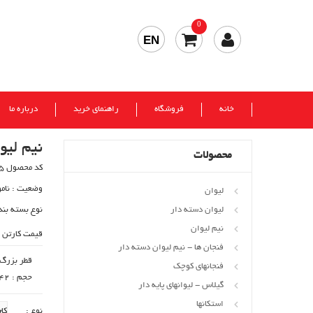
0
EN
خانه
فروشگاه
راهنمای خرید
درباره ما
نیم لیو
محصولات
کد محصول 505
وضعیت :
نام
لیوان
لیوان دسته دار
نوع بسته بند
نیم لیوان
قیمت کارتن 
فنجان ها - نیم لیوان دسته دار
قطر بزرگ : 70
فنجانهای کوچک
حجم : 142 cc
گیلاس - لیوانهای پایه دار
استکانها
نوع :