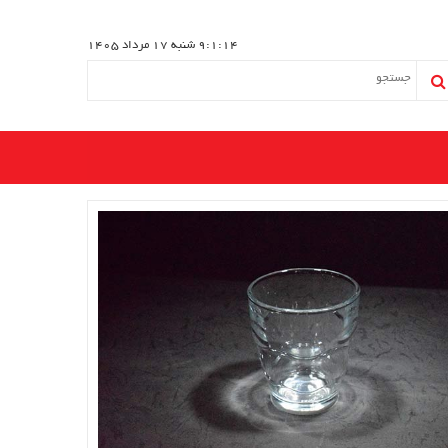
9:1:15
شنبه 17 مرداد 1405