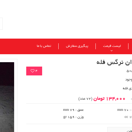
لیست قیمت
پیگیری سفارش
تماس با ما
ان نرگس فله
4
وجود
ی فله
134,000 تومان
:
(72 عدد)
 mm
عمق : 79 mm
وزن : gr 159