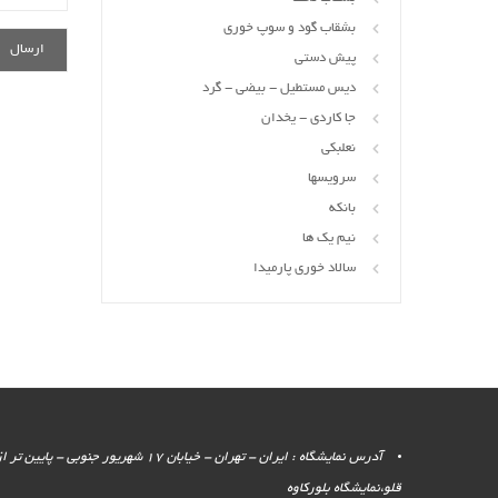
بشقاب گود و سوپ خوری
پیش دستی
دیس مستطیل - بیضی - گرد
جا کاردی - یخدان
نعلبکی
سرویسها
بانکه
نیم یک ها
سالاد خوری پارمیدا
آدرس نمایشگاه : ایران - تهران - خیابان 17 شهر
قلو،نمایشگاه بلورکاوه