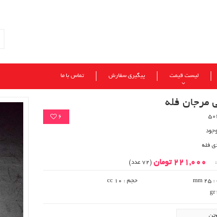
لیست قیمت
پیگیری سفارش
تماس با ما
 مرجان فله
6
وجود
ی فله
221,000 تومان
:
(72 عدد)
 mm
حجم : 10 cc