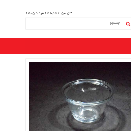
3:50:53
شنبه 17 مرداد 1405