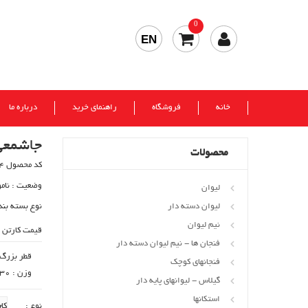
0
EN
خانه
فروشگاه
راهنمای خرید
درباره ما
جاشمعی
محصولات
کد محصول 504
وضعیت :
نام
لیوان
لیوان دسته دار
نوع بسته بند
نیم لیوان
قیمت کارتن 
فنجان ها - نیم لیوان دسته دار
قطر بزرگ : 25
فنجانهای کوچک
وزن : 30 gr
گیلاس - لیوانهای پایه دار
استکانها
نوع :