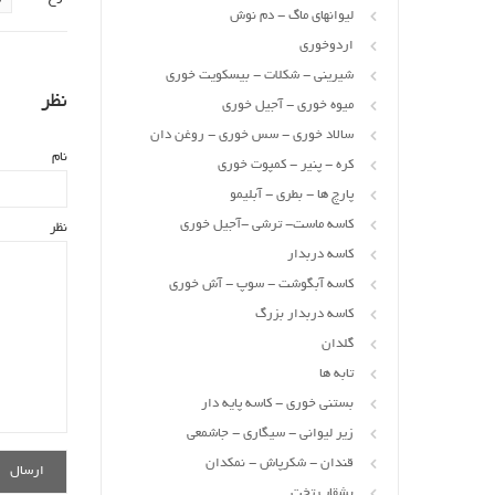
لیوانهای ماگ - دم نوش
اردوخوری
شیرینی - شکلات - بیسکویت خوری
نظر
میوه خوری - آجیل خوری
سالاد خوری - سس خوری - روغن دان
نام
کره - پنیر - کمپوت خوری
پارچ ها - بطری - آبلیمو
کاسه ماست- ترشی -آجیل خوری
نظر
کاسه دربدار
کاسه آبگوشت - سوپ - آش خوری
کاسه دربدار بزرگ
گلدان
تابه ها
بستنی خوری - کاسه پایه دار
زیر لیوانی - سیگاری - جاشمعی
قندان - شکرپاش - نمکدان
بشقاب تخت