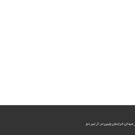
یور جنوبی - پایین تر از میدان خراسان پایین تر از تیر دو