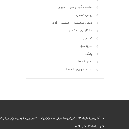
بشقاب گود و سوپ خوری
پیش دستی
دیس مستطیل - بیضی - گرد
جا کاردی - یخدان
نعلبکی
سرویسها
بانکه
نیم یک ها
سالاد خوری پارمیدا
آدرس نمایشگاه : ایران - تهران - خیابان 17 شهر
قلو،نمایشگاه بلورکاوه