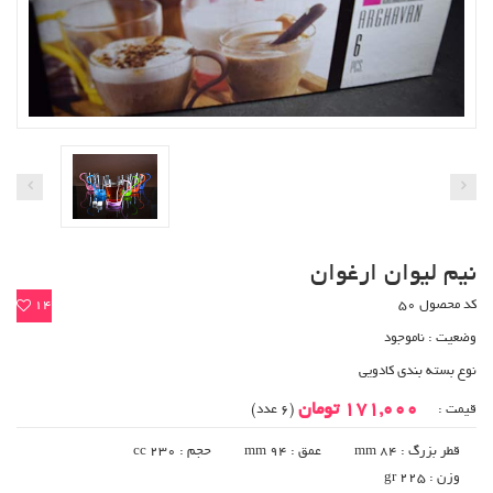
نیم لیوان ارغوان
کد محصول 50
14
وضعیت :
ناموجود
نوع بسته بندی کادویی
171,000 تومان
قیمت :
(6 عدد)
قطر بزرگ : 84 mm
عمق : 94 mm
حجم : cc 230
وزن : 225 gr