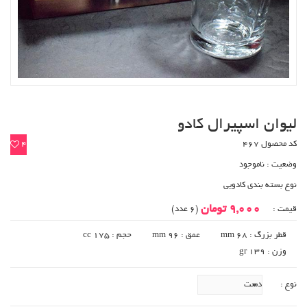
لیوان اسپیرال کادو
کد محصول 467
4
وضعیت :
ناموجود
نوع بسته بندی کادویی
9,000 تومان
قیمت :
(6 عدد)
قطر بزرگ : 68 mm
عمق : 96 mm
حجم : cc 175
وزن : gr 139
نوع :