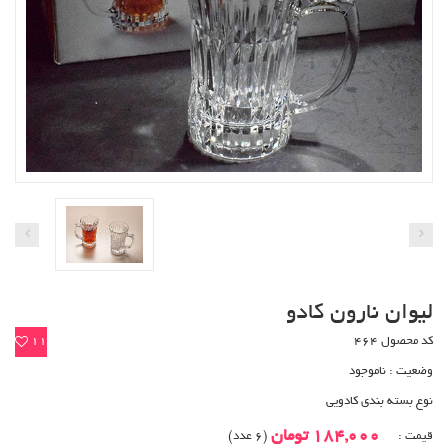
لیوان نارون کادو
کد محصول 464
11
وضعیت :
ناموجود
نوع بسته بندی کادویی
184,000 تومان
قیمت :
(6 عدد)