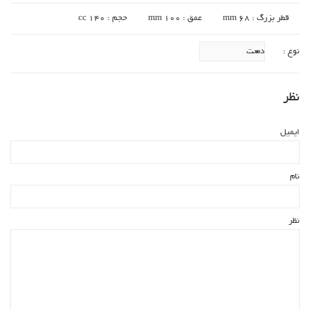
قطر بزرگ : 68 mm
عمق : 100 mm
حجم : 140 cc
نوع :
نظر
ایمیل
نام
نظر