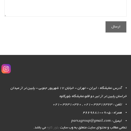
آدرس نمایشگاه : ایران - تهران - خیابان 17 شهریور جنوبی - پایین تر از میدان
خراسان پایین تر از تیر دو قلو،نمایشگاه بلورکاوه
تلفن : 36316363 -021 , 36310360 -021
همراه : 0905-4669681
ایمیل : pars8group@gmail.com
تمامی مطالب و محتوای سایت متعلق به وب سایت
بلور کاوه
می باشد.