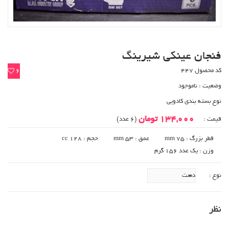
فنجان عینکی شیرینگ
کد محصول 447
6
وضعیت :
ناموجود
نوع بسته بندی کادویی
134,000 تومان
قیمت :
(6 عدد)
قطر بزرگ : 75 mm
عمق : 53 mm
حجم : 128 cc
وزن : یک عدد 156 گرم
نوع :
نظر