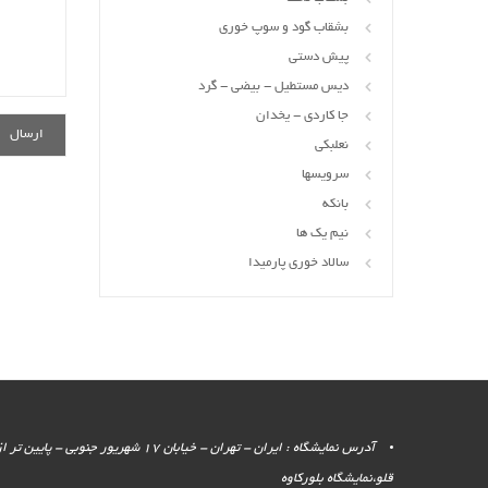
بشقاب گود و سوپ خوری
پیش دستی
دیس مستطیل - بیضی - گرد
جا کاردی - یخدان
نعلبکی
سرویسها
بانکه
نیم یک ها
سالاد خوری پارمیدا
آدرس نمایشگاه : ایران - تهران - خیابان 17 شهر
قلو،نمایشگاه بلورکاوه