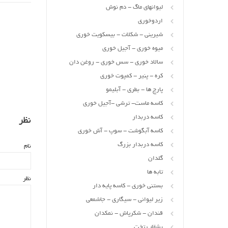
لیوانهای ماگ - دم نوش
اردوخوری
شیرینی - شکلات - بیسکویت خوری
میوه خوری - آجیل خوری
سالاد خوری - سس خوری - روغن دان
کره - پنیر - کمپوت خوری
پارچ ها - بطری - آبلیمو
کاسه ماست- ترشی -آجیل خوری
کاسه دربدار
نظر
کاسه آبگوشت - سوپ - آش خوری
کاسه دربدار بزرگ
نام
گلدان
تابه ها
نظر
بستنی خوری - کاسه پایه دار
زیر لیوانی - سیگاری - جاشمعی
قندان - شکرپاش - نمکدان
بشقاب تخت