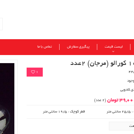
لیست قیمت
پیگیری سفارش
تماس با ما
1
وجود
ی کادویی
39,0 تومان
(2 عدد)
 متر
قطر کوچک : 19/5 سانتی متر