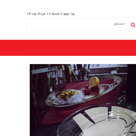
7:55:16
شنبه 17 مرداد 1405