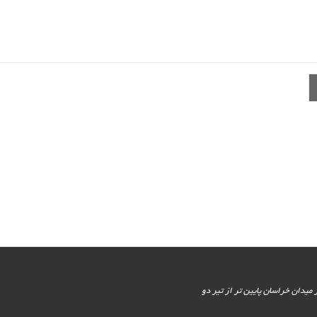
یور جنوبی - پایین تر از میدان خراسان پایین تر از تیر دو