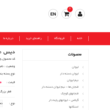
0
EN
خانه
فروشگاه
راهنمای خرید
درباره ما
دیس 10 کورالو (مرجان) 2عدد
محصولات
کد محصول 445
وضعیت :
نام
لیوان
لیوان دسته دار
نوع بسته بند
نیم لیوان
00
قیمت :
فنجان ها - نیم لیوان دسته دار
قطر بزرگ : 25/5 سانتی
فنجانهای کوچک
گیلاس - لیوانهای پایه دار
نوع :
استکانها