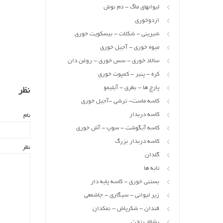
لیوانهای ماگ - دم نوش
اردوخوری
شیرینی - شکلات - بیسکویت خوری
میوه خوری - آجیل خوری
سالاد خوری - سس خوری - روغن دان
کره - پنیر - کمپوت خوری
پارچ ها - بطری - آبلیمو
نظر
کاسه ماست- ترشی -آجیل خوری
کاسه دربدار
نام
کاسه آبگوشت - سوپ - آش خوری
کاسه دربدار بزرگ
نظر
گلدان
تابه ها
بستنی خوری - کاسه پایه دار
زیر لیوانی - سیگاری - جاشمعی
قندان - شکرپاش - نمکدان
بشقاب تخت