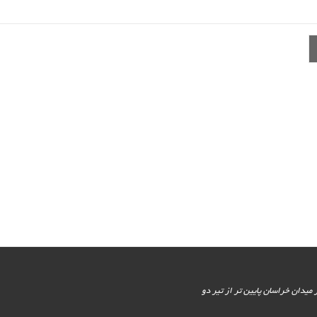
یور جنوبی - پایین تر از میدان خراسان پایین تر از تیر دو