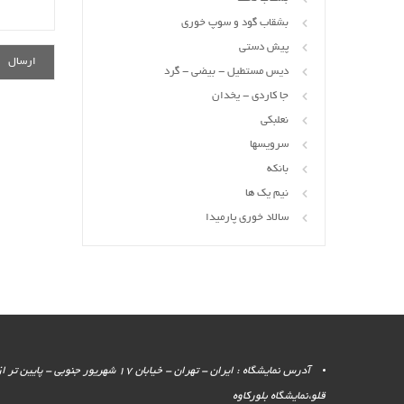
بشقاب گود و سوپ خوری
پیش دستی
دیس مستطیل - بیضی - گرد
جا کاردی - یخدان
نعلبکی
سرویسها
بانکه
نیم یک ها
سالاد خوری پارمیدا
آدرس نمایشگاه : ایران - تهران - خیابان 17 شهر
قلو،نمایشگاه بلورکاوه