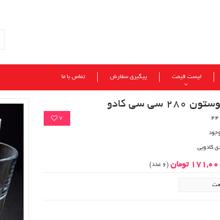
لیست قیمت
پیگیری سفارش
تماس با ما
280 سی سی کادو
7
وجود
ی کادویی
171,0 تومان
(6 عدد)