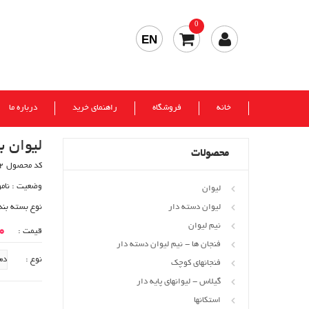
0
EN
خانه
فروشگاه
راهنمای خرید
درباره ما
لیوان بوستون 
محصولات
کد محصول 442
وضعیت :
نام
لیوان
لیوان دسته دار
نوع بسته بند
نیم لیوان
00
قیمت :
فنجان ها - نیم لیوان دسته دار
نوع :
فنجانهای کوچک
گیلاس - لیوانهای پایه دار
استکانها