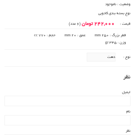
وضعیت :
ناموجود
نوع بسته بندی کادویی
242,000 تومان
قیمت :
(6 عدد)
قطر بزرگ : 250 mm
عمق : 20 mm
حجم : 770 cc
وزن : 345 gr
نوع :
نظر
ایمیل
نام
نظر