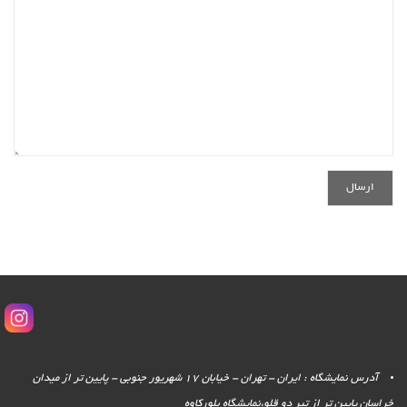
آدرس نمایشگاه : ایران - تهران - خیابان 17 شهریور جنوبی - پایین تر از میدان
خراسان پایین تر از تیر دو قلو،نمایشگاه بلورکاوه