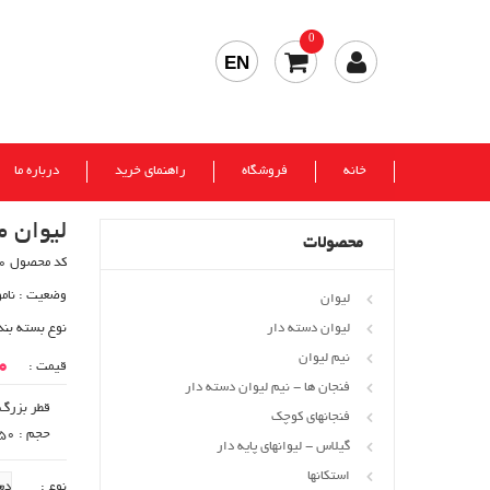
0
EN
خانه
فروشگاه
راهنمای خرید
درباره ما
لیوان ما
محصولات
کد محصول 40820
وضعیت :
نام
لیوان
لیوان دسته دار
نوع بسته بند
نیم لیوان
00
قیمت :
فنجان ها - نیم لیوان دسته دار
قطر بزرگ : 97
فنجانهای کوچک
حجم : 650 cc
گیلاس - لیوانهای پایه دار
استکانها
نوع :