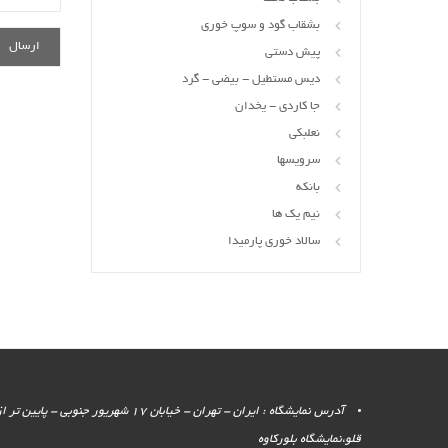
بشقاب گود و سوپ خوری
پیش دستی
دیس مستطیل - بیضی - گرد
جا کاردی - یخدان
نعلبکی
سرویسها
بانکه
نیم یک ها
سالاد خوری پارمیدا
آدرس نمایشگاه : ایران - تهران - خیابان 17 شهر
قلو،نمایشگاه بلورکاوه