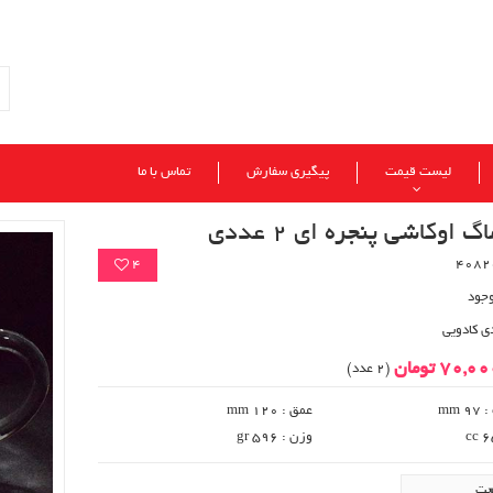
لیست قیمت
پیگیری سفارش
تماس با ما
گ اوکاشی پنجره ای 2 عددی
4
وجود
ی کادویی
70,0 تومان
(2 عدد)
 mm
عمق : 120 mm
وزن : 596 gr