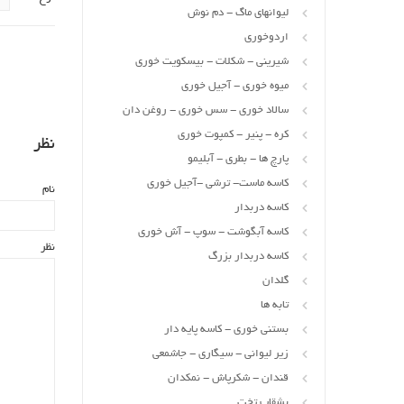
لیوانهای ماگ - دم نوش
اردوخوری
شیرینی - شکلات - بیسکویت خوری
میوه خوری - آجیل خوری
سالاد خوری - سس خوری - روغن دان
کره - پنیر - کمپوت خوری
نظر
پارچ ها - بطری - آبلیمو
کاسه ماست- ترشی -آجیل خوری
نام
کاسه دربدار
کاسه آبگوشت - سوپ - آش خوری
نظر
کاسه دربدار بزرگ
گلدان
تابه ها
بستنی خوری - کاسه پایه دار
زیر لیوانی - سیگاری - جاشمعی
قندان - شکرپاش - نمکدان
بشقاب تخت