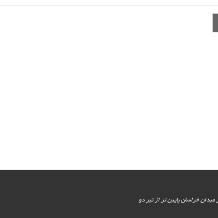
یور جنوبی - پایین تر از میدان خراسان پایین تر از تیر دو