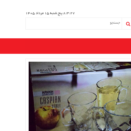
8:3:27
پنج شنبه 15 مرداد 1405