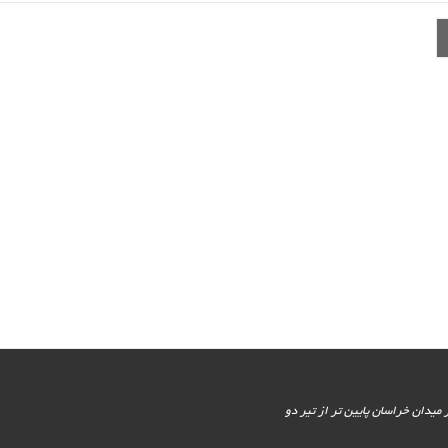
یور جنوبی - پایین تر از میدان خراسان پایین تر از تیر دو