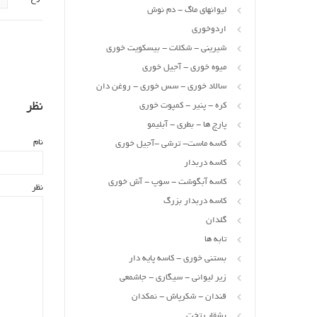
لیوانهای ماگ - دم نوش
اردوخوری
شیرینی - شکلات - بیسکویت خوری
میوه خوری - آجیل خوری
سالاد خوری - سس خوری - روغن دان
نظر
کره - پنیر - کمپوت خوری
پارچ ها - بطری - آبلیمو
نام
کاسه ماست- ترشی -آجیل خوری
کاسه دربدار
کاسه آبگوشت - سوپ - آش خوری
نظر
کاسه دربدار بزرگ
گلدان
تابه ها
بستنی خوری - کاسه پایه دار
زیر لیوانی - سیگاری - جاشمعی
قندان - شکرپاش - نمکدان
بشقاب تخت