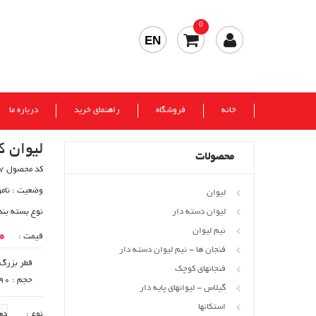
0
EN
خانه
فروشگاه
راهنمای خرید
درباره ما
لیوان ک
محصولات
کد محصول 407
وضعیت :
نام
لیوان
لیوان دسته دار
نوع بسته بند
نیم لیوان
00
قیمت :
فنجان ها - نیم لیوان دسته دار
قطر بزرگ : 75
فنجانهای کوچک
حجم : 190 cc
گیلاس - لیوانهای پایه دار
استکانها
نوع :