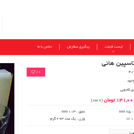
لیست قیمت
پیگیری سفارش
تماس با ما
اسپین هانی
11
وجود
ی کادویی
131,0 تومان
(6 عدد)
 mm
عمق : 113 mm
وزن : یک عدد 293 گرم