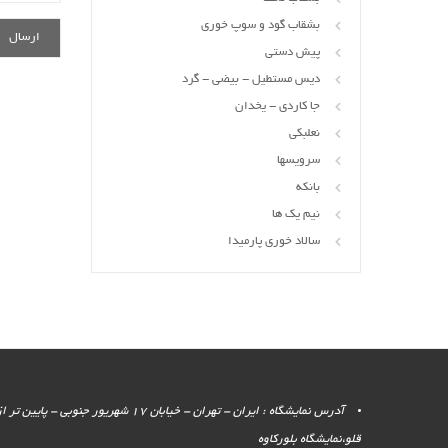
بشقاب گود و سوپ خوری
پیش دستی
دیس مستطیل - بیضی - گرد
جا کاردی - یخدان
نعلبکی
سرویسها
بانکه
نیم یک ها
سالاد خوری پارمیدا
آدرس نمایشگاه : ایران - تهران - خیابان 17 شهر
قلو،نمایشگاه بلورکاوه