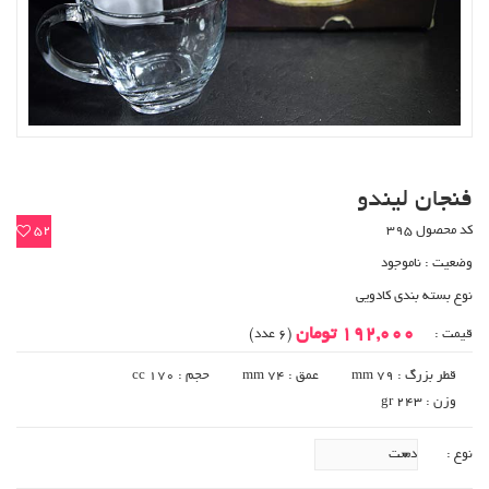
فنجان لیندو
کد محصول 395
52
وضعیت :
ناموجود
نوع بسته بندی کادویی
192,000 تومان
قیمت :
(6 عدد)
قطر بزرگ : 79 mm
عمق : 74 mm
حجم : 170 cc
وزن : 243 gr
نوع :